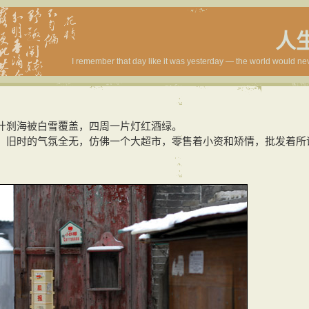
人
I remember that day like it was yesterday — the world would ne
什刹海被白雪覆盖，四周一片灯红酒绿。
，旧时的气氛全无，仿佛一个大超市，零售着小资和矫情，批发着所