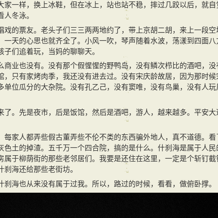
大家一样，换上冰鞋，但在冰上，站也站不稳，摔过几跤以后，就自
看人冬泳。
唱戏的票友。老头子们三三两两地约了，带上京胡二胡，来上一段空
，一天的心思也就齐全了。小风一吹，琴声随着水波，荡漾到四面八
孩子们追着玩，当妈的聊聊天。
么商业也没有。没有那个假惺惺的野鸭岛，没有鳞次栉比的酒吧，没
馆，只有家烤肉季，我还没有进去过。没有宋庆龄故居，因为那时候
多单位瓜分的大杂院。没有孔乙己，没有窦唯，没有鸟巢，没有人玩
来了。先是夜市，后是饭馆，然后是酒吧，游人，越来越多。平安大
。每家人都弄些假古董弄些不伦不类的东西骗外地人，真不道德。看
灰色土的掉渣。五千万一个四合院，搞的是什么。什刹海是属于人民
房属于柳荫街的那些老邻居们。我要是还住在这里，一定是个斩钉截
什刹海还给那些老街坊。
什刹海也从来没有属于过我。所以，路过的时候，看看，做俯卧撑。