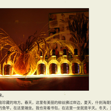
。
来。
偷珍藏的地方。春天，这里有美丽的柳丝拂过岸边，夏天，什刹海是
的鱼竿，在这里端坐。我也背着书包，在这里一坐就是半天。冬天，