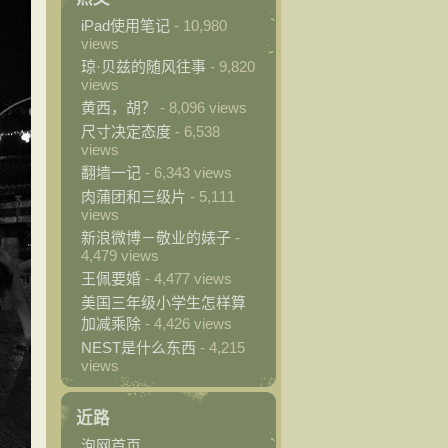
iPad使用笔记
- 10,980
views
琼·贝兹的随风往事
- 9,820
views
黄西，胡？
- 8,096 views
尺寸决定态度
- 6,538
views
翻墙一记
- 6,343 views
肉蒲团和三级片
- 5,111
views
新浪微博－敬业的婊子
-
4,479 views
王佩要婚
- 4,477 views
美国三年级小学生怎样算
加减乘除
- 4,426 views
NEST是什么东西
- 4,215
views
近路
泡网首页