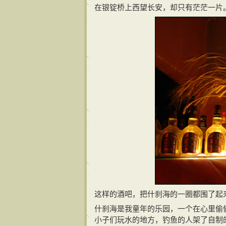
在银锭桥上西望长安，却只有茫茫一片
这样的酒吧，把什刹海的一圈都围了起
什刹海是我童年的乐园，一个在心里偷
小子们玩水的地方，钓鱼的人架了自制