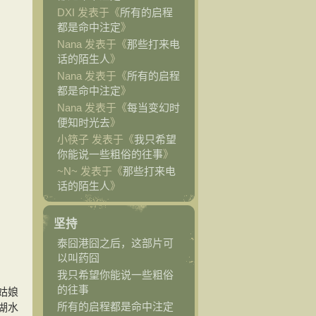
DXI 发表于《
所有的启程
都是命中注定
》
Nana 发表于《
那些打来电
话的陌生人
》
Nana 发表于《
所有的启程
都是命中注定
》
Nana 发表于《
每当变幻时
便知时光去
》
小筷子 发表于《
我只希望
你能说一些粗俗的往事
》
~N~ 发表于《
那些打来电
话的陌生人
》
坚持
泰囧港囧之后，这部片可
以叫药囧
我只希望你能说一些粗俗
的往事
姑娘
所有的启程都是命中注定
湖水