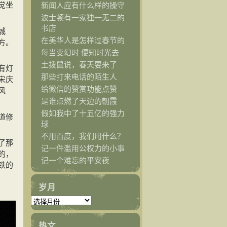
觉坐
新闻人应有什么样的操守
波士顿有一家独一无二的
书店
城
在美华人是怎样过春节的
方。
每当变幻时 便知时光去
土拨鼠说，春天要来了
有灯
那些打来电话的陌生人
宋庆
给微信的赞赏功能点赞
风
是谁点燃了天边的朝霞
假如我中了十五亿的强力
道修
球
不用百度，我们用什么？
了那
记一件滥用公权力的小事
的，
记一个难忘的平安夜
铁的
岁月
热文