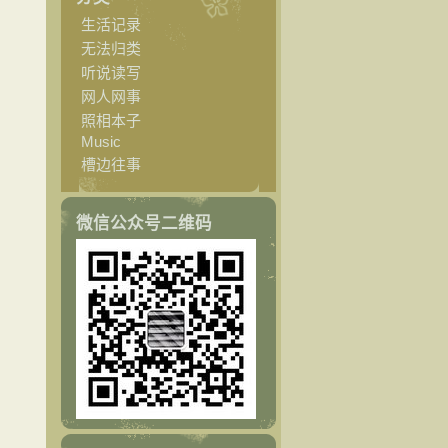
生活记录
无法归类
听说读写
网人网事
照相本子
Music
槽边往事
微信公众号二维码