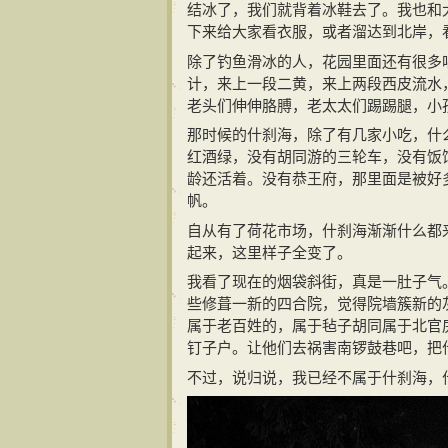
结冰了，我们就背着冰鞋去了。我也和
下来给大家看衣服，或者溜达到北岸，
除了钓鱼滑冰的人，花园里面还有很多
计，来上一段二黄，来上两段西皮流水
老头们伸伸胳膊，老太太们踢踢腿，小
那时候的什刹海，除了有几家小吃，什
红酒绿，没有胡同游的三轮车，没有饭
龄还活着。没有恭王府，那里面是被好
帆。
自从有了荷花市场，什刹海渐渐什么都
起来，这里样子全变了。
我看了现在的烟袋斜街，真是一肚子气
些修葺一新的四合院，觉得院墙簇新的
属于老百姓的，属于毡子胡同属于北官
钉子户。让他们去祸害南锣鼓巷吧，把
不过，说归说，我已经不属于什刹海，