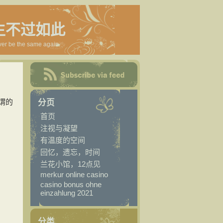
生不过如此
ver be the same again.
谓的
分页
首页
注视与凝望
有温度的空间
回忆，遗忘，时间
兰花小馆，12点见
merkur online casino
casino bonus ohne
einzahlung 2021
分类