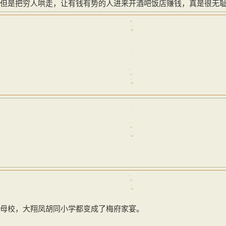
但是把穷人哄走，让有钱有势的人进来开酒吧饭店赚钱，真是很无
母校，大翔凤胡同小学都变成了梅府家宴。