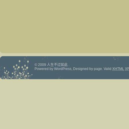
© 2009 人生不过如此 .
Powered by
WordPress
, Designed by
page
.
Valid
XHTML
X