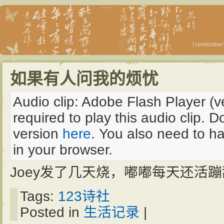
I remember 
如果有人问我的烦忧
Audio clip: Adobe Flash Player (v
required to play this audio clip. 
version
here
. You also need to h
in your browser.
Joey发了几天烧，嘟嘟每天还活
Tags:
123诗社
Posted in
生活记录
|