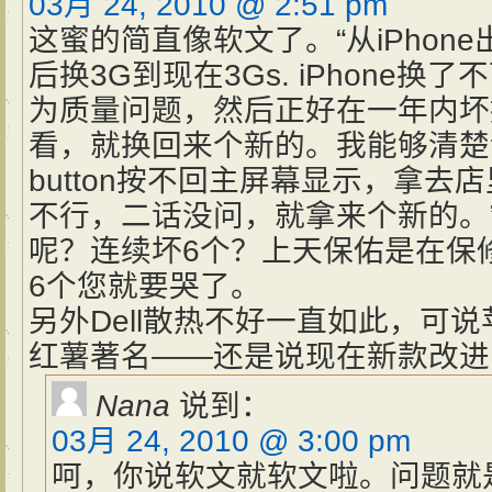
03月 24, 2010 @ 2:51 pm
这蜜的简直像软文了。“从iPhon
后换3G到现在3Gs. iPhone
为质量问题，然后正好在一年内坏
看，就换回来个新的。我能够清楚
button按不回主屏幕显示，拿
不行，二话没问，就拿来个新的。
呢？连续坏6个？上天保佑是在保
6个您就要哭了。
另外Dell散热不好一直如此，可
红薯著名——还是说现在新款改进
Nana
说到：
03月 24, 2010 @ 3:00 pm
呵，你说软文就软文啦。问题就