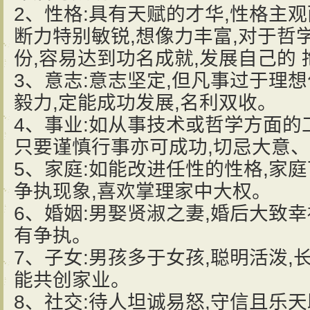
2、性格:具有天赋的才华,性格主观
断力特别敏锐,想像力丰富,对于哲
份,容易达到功名成就,发展自己的 
3、意志:意志坚定,但凡事过于理想
毅力,定能成功发展,名利双收。
4、事业:如从事技术或哲学方面的
只要谨慎行事亦可成功,切忌大意
5、家庭:如能改进任性的性格,家
争执现象,喜欢掌理家中大权。
6、婚姻:男娶贤淑之妻,婚后大致幸
有争执。
7、子女:男孩多于女孩,聪明活泼,
能共创家业。
8、社交:待人坦诚易怒,守信且乐