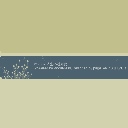
© 2009 人生不过如此 .
Powered by
WordPress
, Designed by
page
.
Valid
XHTML
X