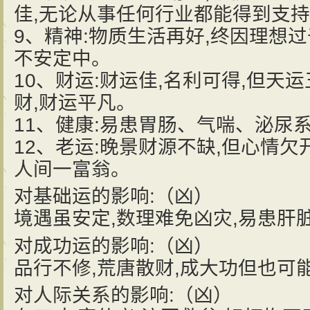
佳,无论从事任何行业都能得到支
9、精神:物质生活再好,终因理想
不安定中。
10、财运:财运佳,名利可得,但天
财,财运平凡。
11、健康:易患胃肠、气喘、泌尿
12、老运:晚景财源不缺,但心情欠
人间一富翁。
对基础运的影响:
（凶）
境遇虽安定,数理难免凶灾,易患肝
对成功运的影响:
（凶）
品行不修,荒唐散财,成大功但也可
对人际关系的影响:
（凶）