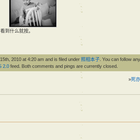
拍的，看到什么就按。
th, 2010 at 4:20 am and is filed under
照相本子
. You can follow an
 2.0
feed. Both comments and pings are currently closed.
»
死