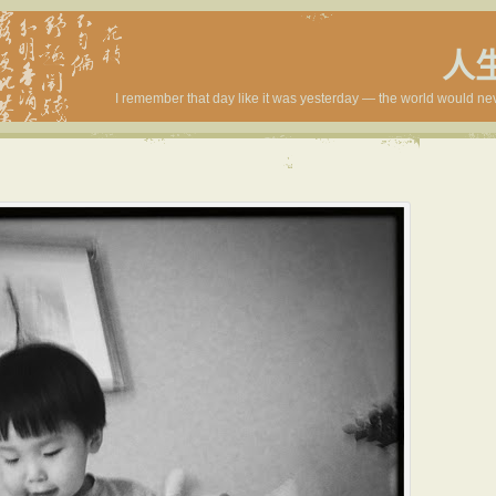
人
I remember that day like it was yesterday — the world would ne