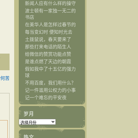
新闻人应有什么样的操守
波士顿有一家独一无二的
书店
在美华人是怎样过春节的
每当变幻时 便知时光去
土拨鼠说，春天要来了
那些打来电话的陌生人
给微信的赞赏功能点赞
y
是谁点燃了天边的朝霞
假如我中了十五亿的强力
球
亦何苦
不用百度，我们用什么？
记一件滥用公权力的小事
记一个难忘的平安夜
岁月
热文