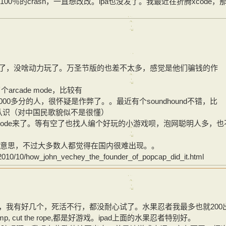
00％的crash，一直想改改。ipa也没发了。我最近在折腾xcode，
了，没啥动力玩了。万圣节版的也差不太多，感觉是他们骗钱的作
rcade mode，比较有
有6000多分的人，很怀疑是作弊了。。最近有个soundhound不错，比
都认识（对中国民歌貌似不是很懂）
xcode来了。等有空了也找人编个好玩的小游戏呗，泡网聪明人多，也
挺有意思，不过大多数人都觉得在国内很难出现。。
/2010/10/how_john_vechey_the_founder_of_popcap_did_it.html
，我有好几个，死活不行，都没耐心试了。水果忍者我最多也就200
p, cut the rope,都是好游戏。ipad上面的水果忍者特别好。