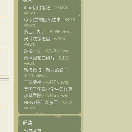
iPad使用笔记
- 10,980
views
琼·贝兹的随风往事
- 9,819
views
黄西，胡？
- 8,096 views
尺寸决定态度
- 6,538
views
翻墙一记
- 6,343 views
肉蒲团和三级片
- 5,110
views
新浪微博－敬业的婊子
-
4,478 views
王佩要婚
- 4,477 views
美国三年级小学生怎样算
加减乘除
- 4,426 views
NEST是什么东西
- 4,212
views
近路
泡网首页