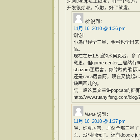
泡网的app没上线呢，有一个地方，1
开发很烦哪。抱歉。好了就发。
唉
说到：
11月 16, 2010 @ 1:26 pm
谢谢！
小鸟已经全三星，金蛋也全出来
品。
现在在玩1.5版的水果忍者，多了个a
意思。但game center上居然
shazam更厉害，你哼哼的歌
还是nana厉害阿，现在又搞起
缺画画儿的。
阮一峰这篇文章讲popcap的
http://www.ruanyifeng.com/blog
Nana
说到：
11月 16, 2010 @ 1:37 pm
唉，你真厉害，居然全部三星了
头，没时间玩了。还有doodle jum