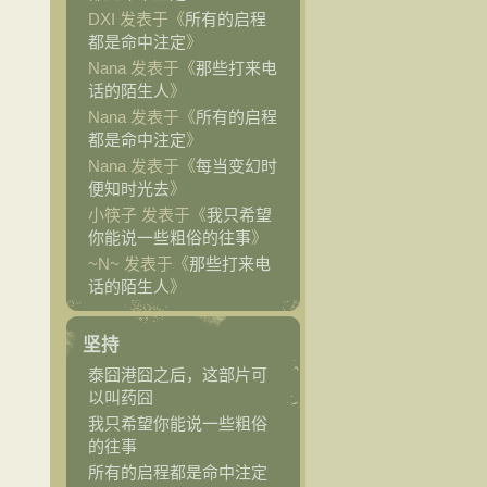
DXI 发表于《
所有的启程
都是命中注定
》
Nana 发表于《
那些打来电
话的陌生人
》
Nana 发表于《
所有的启程
都是命中注定
》
Nana 发表于《
每当变幻时
便知时光去
》
小筷子 发表于《
我只希望
你能说一些粗俗的往事
》
~N~ 发表于《
那些打来电
话的陌生人
》
坚持
泰囧港囧之后，这部片可
以叫药囧
我只希望你能说一些粗俗
的往事
所有的启程都是命中注定