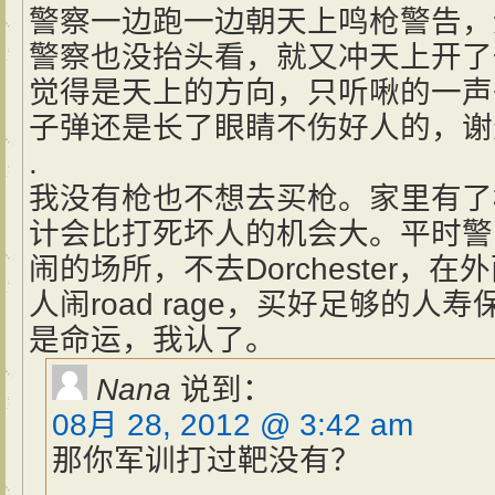
警察一边跑一边朝天上鸣枪警告，
警察也没抬头看，就又冲天上开了
觉得是天上的方向，只听啾的一声
子弹还是长了眼睛不伤好人的，谢
.
我没有枪也不想去买枪。家里有了
计会比打死坏人的机会大。平时警
闹的场所，不去Dorchester，
人闹road rage，买好足够的
是命运，我认了。
Nana
说到：
08月 28, 2012 @ 3:42 am
那你军训打过靶没有？