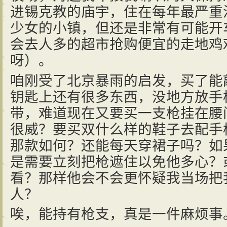
进锡克教的庙宇，住在每年最严重
少女的小镇，但还是非常有可能开
会去人多的超市抢购便宜的走地鸡
呀）。
咱刚受了北京暴雨的启发，买了能
钥匙上还有很多东西，没地方放手
带，难道现在又要买一支枪挂在腰
很威？要买双什么样的鞋子去配手枪
那款如何？还能每天穿裙子吗？如
是需要立刻把枪遮住以免他多心？
看？那样他会不会更怀疑我当场把
人？
唉，能持有枪支，真是一件麻烦事