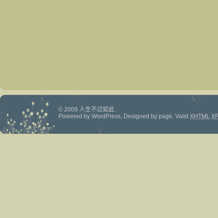
© 2009 人生不过如此 .
Powered by
WordPress
, Designed by
page
.
Valid
XHTML
X