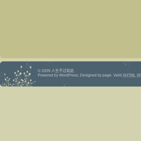
© 2009 人生不过如此 .
Powered by
WordPress
, Designed by
page
.
Valid
XHTML
X