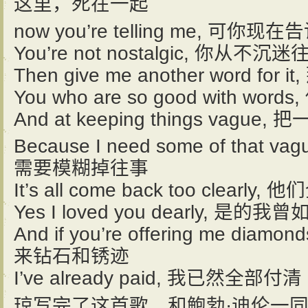
这里，死在一起
now you’re telling me, 可你现
You’re not nostalgic, 你从不沉迷
Then give me another word fo
You who are so good with 
And at keeping things vag
Because I need some of that 
需要模糊掉往事
It’s all come back too clea
Yes I loved you dearly, 是
And if you’re offering me dia
来钻石和锈迹
I’ve already paid, 我已然全部付清
琼写完了这首歌，和鲍勃·迪伦一