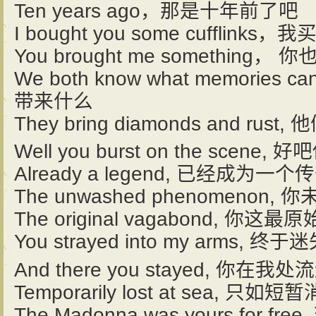
Ten years ago，那是十年前了吧
I bought you some cufflin
You brought me somethin
We both know what memories
带来什么
They bring diamonds and r
Well you burst on the sce
Already a legend, 已经成为一个
The unwashed phenomenon
The original vagabond, 你
You strayed into my arms
And there you stayed, 你在我处
Temporarily lost at sea, 只
The Madonna was yours for f