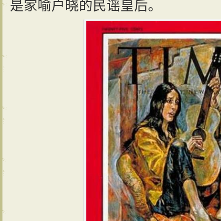
是家喻户晓的民谣皇后。