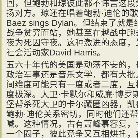
回，但鲍勃和琼彼此都不讳言这段
扬对方。琼还在唱着鲍勃·迪伦的
Baez sings Dylan。但结束
战争贫穷而站，她甚至在越战中跑
夜为死囚守夜。这种激进的态度，
社会活动家David Harris。
五六十年代的美国是动荡不安的，
政治军事还是音乐文学，都有大批
间维度可能只有一度或者二度，互
度极深。大卫·卡默尔和威廉·博罗
堡帮杀死大卫的卡尔藏匿凶器，凯
鲍勃·迪伦关系密切，同时他们还帮
喊。这种情况，古有萧峰慕容复，
一个圈子，彼此竞争又互相烘托，