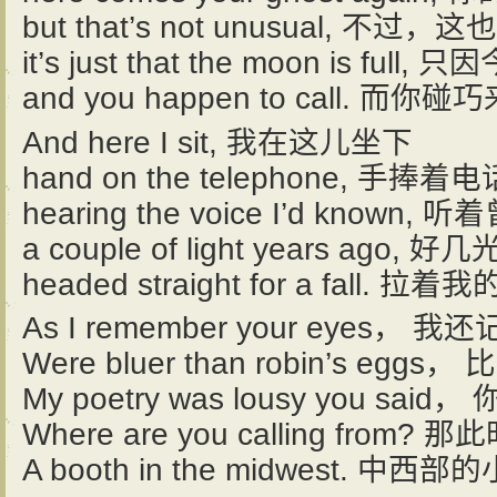
but that’s not unusual, 不
it’s just that the moon is full
and you happen to call. 而你碰
And here I sit, 我在这儿坐下
hand on the telephone, 手捧着电
hearing the voice I’d kno
a couple of light years ago,
headed straight for a fall
As I remember your eyes，
Were bluer than robin’s 
My poetry was lousy you s
Where are you calling fro
A booth in the midwest.