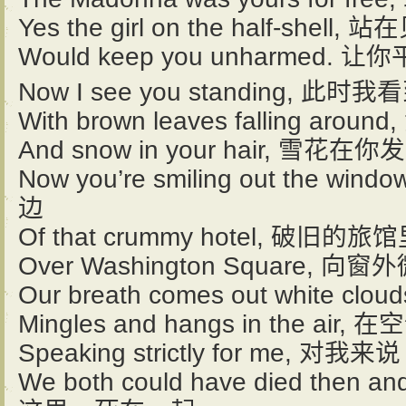
Yes the girl on the half-s
Would keep you unharmed
Now I see you standing, 
With brown leaves falling a
And snow in your hair, 雪花
Now you’re smiling out the
边
Of that crummy hotel, 破旧的旅
Over Washington Square, 向
Our breath comes out white
Mingles and hangs in the a
Speaking strictly for me, 对我来说
We both could have died the