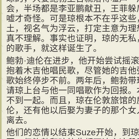
会，半场都是李亚鹏献丑，王菲躲
嘘才奇怪。可是琼根本不在乎这些
土，视名气为浮云，打定主意为理
真不理解。事实也证明，琼的无私
的歌手，就这样诞生了。
鲍勃·迪伦在进步，他开始尝试摇
抱着木吉他唱民歌，尽管她的吉他
歌始终停步不前。两年后，鲍勃带
请琼上台与他一同唱歌作为回报。
不到一起。而且，琼在伦敦旅馆的
伦，还有他以后娶为妻子的那个女
离去。
他们的恋情以结束Suze开始，到