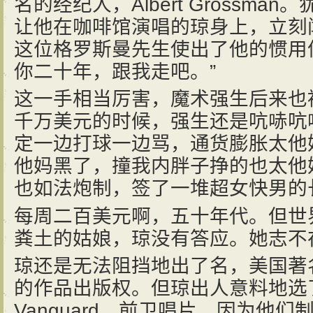
名的经纪人，Albert Grossm
让他在咖啡馆演唱的琼身上，立刻
这位格罗斯曼先生使出了他的惯用
你二十年，跟我走吧。”
这一手相当厉害，魔术强生后来也
千万美元的时候，强生还是吭哧吭
定一边打球一边骂，通货膨胀太他
他妈黑了，撞我内胖子挣的也太他
也如法炮制，签了一堆超女快男的
每周二百美元啊，五十年代。但世
粪土的姑娘，琼没有答应。她志不
琼还是无法阻挡地出了名，美国著
的作品出版权。但琼出人意料地选
Vanguard，前卫唱片，因为他