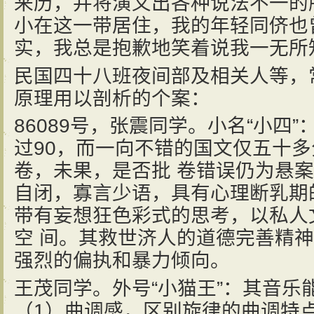
来历，并将演义出各种说法不一的
小在这一带居住，我的年轻同侪也
实，我总是抱歉地笑着说我一无所
民国四十八班夜间部及相关人等，
原理用以剖析的个案：
86089号，张震同学。小名“小四
过90，而一向不错的国文仅五十
卷，未果，是否批 卷错误仍为悬
自闭，寡言少语，具有心理断乳期
带有妄想狂色彩式的思考，以私人
空 间。其救世济人的道德完善精
强烈的偏执和暴力倾向。
王茂同学。外号“小猫王”：其音乐
（1）曲调感，区别旋律的曲调特