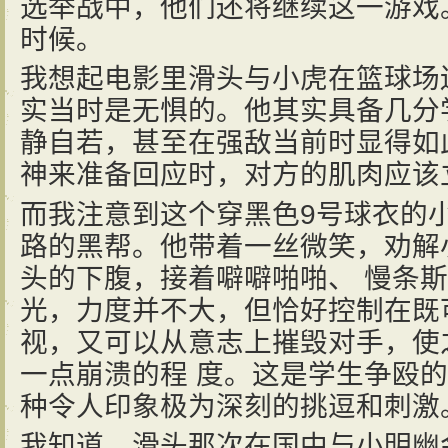
选举战中，他们还将继续这一游戏
时候。
我想起电影里滑头与小虎在篮球场
实当时是无惧的。他其实具备几分
静自若，甚至在强敌当前时显得如
神来准备回应时，对方的肌肉应该
而我注意到这个穿黑色9号球衣的
路的黑帮。他带着一丝微笑，劝解
头的下腹，接着噼噼啪啪、 慢条
光，力度并不大，但恰好控制在既
视，又可以从意志上摧毁对手，使
一点崩溃的程 度。这是学生争殴
种令人印象极为深刻的挑逗和刺激
我知道，滑头那次在国中与小明幽会