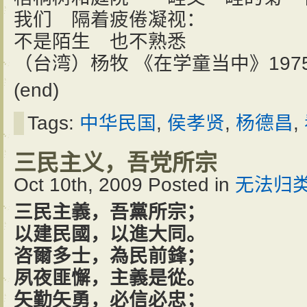
我们 隔着疲倦凝视：
不是陌生 也不熟悉
（台湾）杨牧 《在学童当中》1975.
(end)
Tags:
中华民国
,
侯孝贤
,
杨德昌
,
三民主义，吾党所宗
Oct 10th, 2009
Posted in
无法归
三民主義，吾黨所宗；
以建民國，以進大同。
咨爾多士，為民前鋒；
夙夜匪懈，主義是從。
矢勤矢勇，必信必忠；