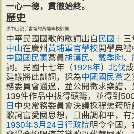
一心一德，貫徹始終。
歷史
孫中山親手書寫的黃埔軍校訓詞
中華民國國歌的歌詞出自
民國
十三
中山
在廣州
黃埔軍官學校
開學典禮
中國國民黨
黨員
胡漢民
、
戴季陶
、
詞。民國十七年（
1928年
）
北伐
成
建議將此訓詞，採為
中國國民黨
之
務委員會通過，並公開徵求樂譜，
139件作品中拔得頭籌，並得到50
日
中央常務委員會決議採程懋筠所
歌詞富愛國思想，且曲調和平，有
1930年
3月24日
行政院
明令全國，