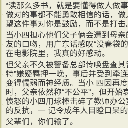
“读那么多书，就是要懂得做人做
做对的事都不能勇敢相信的话，做
望这件事对你是鼓励，而不是打击
当小四担心他们父子俩会遭到母亲
友的口吻，用广东话感叹“没春袋的
在电影院里，我真的好感动。
但父亲不久被警备总部传唤盘查其
特”嫌疑羁押一晚，事后并受到牵
变得懦弱而神经质。当小 四因再
时，父亲依然称“不公平”，但开始
愤怒的小四用球棒击碎了教师办公
的反抗，一 记令成年人目瞪口呆
父辈们，你们输了。