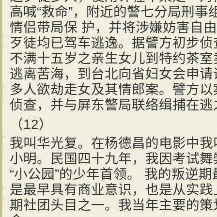
高喊“救命”，附近的警七分局刑事
情侣带局保 护，并将涉嫌妨害自
歹徒均已驾车逃逸。据譬方初步侦
不满十五岁之亲生女儿到特约茶室
逃离苦海，到台北向省妇女会申请
多人欲劫走女及其情郎案。譬方以
侦查，并与屏东警局联络缉捕在逃
（12）
我叫华光复。在杨德昌的电影中我叫
小明。民国四十九年，我因考试舞
“小公园”的少年首领。 我的叛逆
是最早具有商业意识，也是从实践
期社团头目之一。我当年主要的策