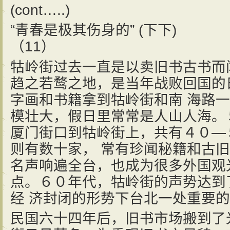
(cont…..)
“青春是极其伤身的” (下下)
（11）
牯岭街过去一直是以卖旧书古书而
趋之若鹜之地，是当年战败回国的
字画和书籍拿到牯岭街和南 海路
模壮大，假日里常常是人山人海。
厦门街口到牯岭街上，共有４０—
则有数十家， 常有珍闻秘籍和古
名声响遍全台，也成为很多外国观
点。６０年代，牯岭街的声势达到
经 济封闭的形势下台北一处重要
民国六十四年后，旧书市场搬到了