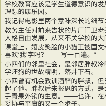
学校教育应该是学生道德意识的发
理想的康乐园。
我记得电影里两个意味深长的细节
教务主任对前来告状的片厂门卫老
人格自由发展，从来不关学校的大
课堂上，嬉皮笑脸的小猫王被国文
喜欢‘我’字吗？——写一百遍。”
小四们的邻里社会，是邻居胖叔冷
学汪狗的世故精明，落井下石。
小四曾有机会教训酒醉的胖叔，但
起了他。胖叔后来报恩的方式，是
手青果外销的生意。——也许，在
妥协与平庸的又一个步子。