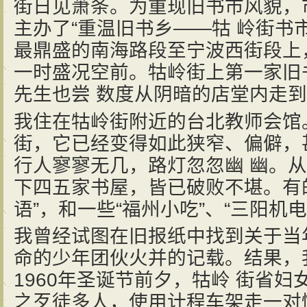
街日见萧条。为重现旧书市风貌，
主办了“重温旧书乡——牯 岭街书
最鼎盛的南海路段至宁波西街段上
一时盛况空前。牯岭街上第一家旧书
先生也尝 数度从阴暗的店堂内走
我住在牯岭街附近的台北教师会馆
街，它已经变得如此狭窄、偏僻，
行人寥寥无几，路灯忽忽幽 幽。
下四五家书屋，皆已破败不堪。有
语”，和一些“福州小吃”、“三阳机
我曾经试图在旧报纸中找到关于当
命的少年团伙火并的记载。结果，
1960年圣诞节前夕，牯岭 街省
之歹徒多人，使用计程车架走一对