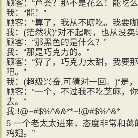
顾客：“芦荟？那不是花么！能吃么
我：“能！”
顾客：“算了，我从不瞎吃。我要咖
我：(茫然状)“对不起啊，也从没卖
顾客：“那黑色的是什么？”
我：“那是巧克力的。”
顾客：“算了，巧克力太甜，我要
吧。”
我：(超级兴奋,可猜对一回。)“是
顾客：“一个，不过我不吃芝麻，
去。”
我:!@~#$%^&&**~!@#$%^&*
5 一个老太太进来，态度非常和蔼
鸡翅。”