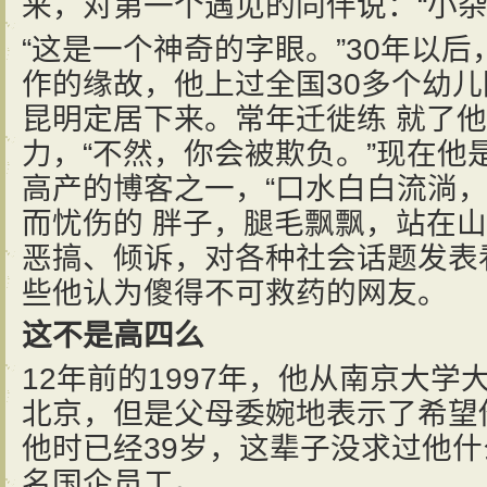
来，对第一个遇见的同伴说：“小杂
“这是一个神奇的字眼。”30年以
作的缘故，他上过全国30多个幼
昆明定居下来。常年迁徙练 就了
力，“不然，你会被欺负。”现在他
高产的博客之一，“口水白白流淌
而忧伤的 胖子，腿毛飘飘，站在山
恶搞、倾诉，对各种社会话题发表
些他认为傻得不可救药的网友。
这不是高四么
12年前的1997年，他从南京大
北京，但是父母委婉地表示了希望
他时已经39岁，这辈子没求过他
名国企员工。