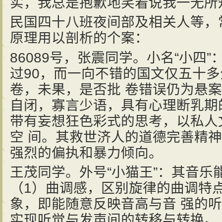
实，我总是抱歉地笑着说我一无所
民国四十八班夜间部及相关人等，
原理用以剖析的个案：
86089号，张震同学。小名“小四
过90，而一向不错的国文仅五十
卷，未果，是否批 卷错误仍为悬
自闭，寡言少语，具有心理断乳期
带有妄想狂色彩式的思考，以私人
空 间。其救世济人的道德完善精
强烈的偏执和暴力倾向。
王茂同学。外号“小猫王”：其音乐
（1）曲调感，区别旋律的曲调特
象，即能随意反映音高与音 强的
实现听觉与发声间的转移与转换。