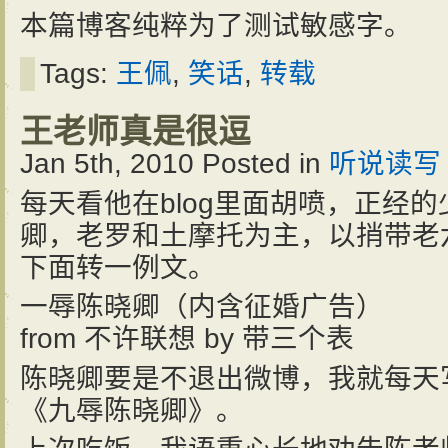
本篇博客纯粹为了测试敏感字。
Tags:
王佩
,
笑话
,
转载
王老师真是很逗
Jan 5th, 2010
Posted in
听说读写
每天看他在blog里面胡喷，正经
卿，老罗和土摩托为主，以捎带老
下面转一例文。
一辱陈晓卿（内含征婚广告）
from 不许联想 by 带三个表
陈晓卿要是不退出微博，我就每天
《九辱陈晓卿》。