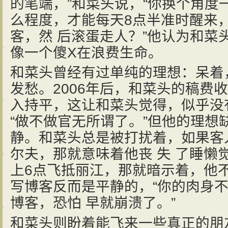
的笔端，”和菜头说，“你换个角度
么程度，才能每天8点半准时醒来
客，然 后滚蛋走人？”他认为和菜
像一个傻X在浪费生命。
和菜头曾经有过单纯的理想：呆着
发愁。2006年后，和菜头的稿费
入持平，这让和菜头觉得，似乎没
“做不做官无所谓了。”但他的理想
静。和菜头总是被打扰着，如果客
尔夫，那就意味着他丧 失 了睡懒
上6点飞抵丽江，那就暗示着，他
写博客反而是平静的，“你的肉身
博客，恐怕 早就崩溃了。”
和菜头则盼着能飞来一些真正的朋