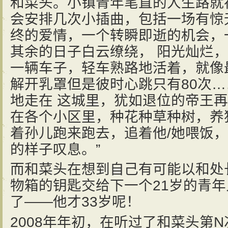
和菜头。小镇青年笔直的人生路就在
会安排几次小插曲，包括一场有惊
终的爱情，一个转瞬即逝的机会，
其余的日子白云缭绕， 阳光灿烂
一辆车子，轻车熟路地活着，就像
解开乳罩但是彼时心跳只有80次
地走在 这城里，犹如退位的帝王
在各个小区里，种花种草种树，养
着孙儿跑来跑去，追着他/她喂饭，
的样子叹息。”
而和菜头在想到自己有可能以和处
物箱的钥匙交给下一个21岁的青
了——他才33岁呢！
2008年年初，在听过了和菜头第