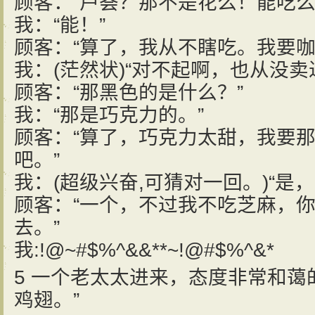
顾客：“芦荟？那不是花么！能吃么
我：“能！”
顾客：“算了，我从不瞎吃。我要咖
我：(茫然状)“对不起啊，也从没卖
顾客：“那黑色的是什么？”
我：“那是巧克力的。”
顾客：“算了，巧克力太甜，我要
吧。”
我：(超级兴奋,可猜对一回。)“是
顾客：“一个，不过我不吃芝麻，
去。”
我:!@~#$%^&&**~!@#$%^&*
5 一个老太太进来，态度非常和蔼
鸡翅。”