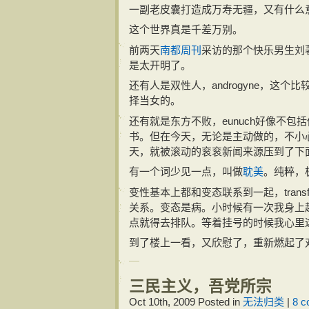
一副老皮囊打造成万寿无疆，又有什么
这个世界真是千差万别。
前两天
南都周刊
采访的那个快乐男生刘
是太开明了。
还有人是双性人，androgyne，
择当女的。
还有就是东方不败，eunuch好像不
书。但在今天，无论是主动做的，不小
天，就被滚动的衮衮新闻来源压到了下
有一个词少见一点，叫做
耽美
。纯粹，
变性基本上都和变态联系到一起，trans
关系。变态是病。小时候有一次我身上
点就得去排队。等着挂号的时候我心里这
到了楼上一看，又欣慰了，重新燃起了
三民主义，吾党所宗
Oct 10th, 2009
Posted in
无法归类
|
8 c