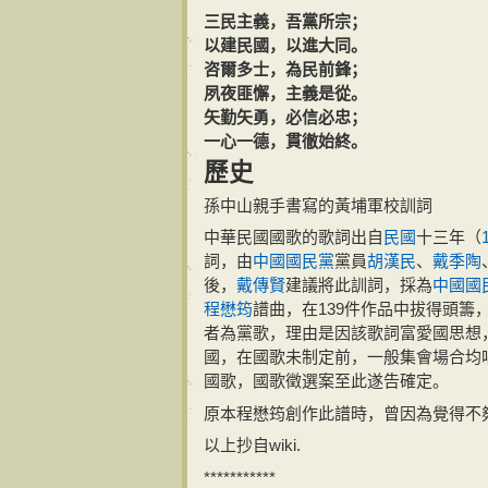
三民主義，吾黨所宗；
以建民國，以進大同。
咨爾多士，為民前鋒；
夙夜匪懈，主義是從。
矢勤矢勇，必信必忠；
一心一德，貫徹始終。
歷史
孫中山親手書寫的黃埔軍校訓詞
中華民國國歌的歌詞出自
民國
十三年（
詞，由
中國國民黨
黨員
胡漢民
、
戴季陶
後，
戴傳賢
建議將此訓詞，採為
中國國
程懋筠
譜曲，在139件作品中拔得頭籌，
者為黨歌，理由是因該歌詞富愛國思想
國，在國歌未制定前，一般集會場合均
國歌，國歌徵選案至此遂告確定。
原本程懋筠創作此譜時，曾因為覺得不
以上抄自wiki.
***********