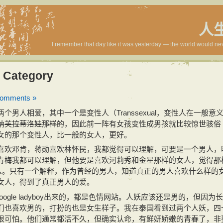
人
I remember that day like it was yesterday — the world would ne
 Category
comments »
男人相爱，其中一个是变性人（Transsexual，变性人在一般意
纳芙拉蒂洛娃那样的
，因此前一阵有女孩变性成男孩就比较惊世骇俗
女的那个变性人，比一般的女人，更好。
喜欢邓肯，蒋勋喜欢林怀民，我都觉得可以理解，可要是一个男人，
青梅我都可以理解，但他要是喜欢河莉秀和金星那样的女人，觉得那
什么。只有一个解释，作为曾经的男人，知道真正的男人喜欢什么样的
女人，得到了真正男人的爱。
oogle ladyboy出来的，都是色情网站。人妖应该还是男的，但因为
们也喜欢男的，打扮的也是女生样子。我在泰国看到过两个人妖，四
很可怕。他们通常都活不久，但确实认命，有鲜妍娇嫩的青春了，非