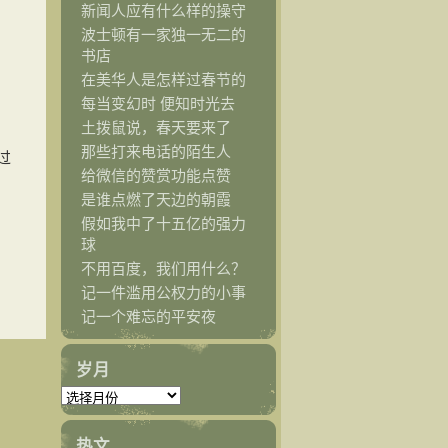
新闻人应有什么样的操守
波士顿有一家独一无二的
书店
在美华人是怎样过春节的
每当变幻时 便知时光去
土拨鼠说，春天要来了
那些打来电话的陌生人
过
给微信的赞赏功能点赞
是谁点燃了天边的朝霞
假如我中了十五亿的强力
球
不用百度，我们用什么？
记一件滥用公权力的小事
记一个难忘的平安夜
岁月
热文