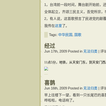
1，台湾前一段时间，舞台剧开始前，
全体起立，齐颂三民主义，吾党所宗，李
2，有人说，这首歌预言了民进党的颠覆
我传在
这里
了。
Tags:
中华民国
,
国歌
经过
Jun 17th, 2009
Posted in
无法归类
|
评
11点5分，地铁，从天安门东，到天安门西
喜鹊
Jun 16th, 2009
Posted in
无法归类
|
评
早上往楼下一望，看到一只长尾巴的喜
哗啦啦，电话响了。