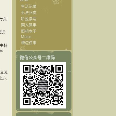
生活记录
无法归类
母真
听说读写
网人网事
照相本子
终选
Music
槽边往事
大书特
半
微信公众号二维码
是交叉
上六