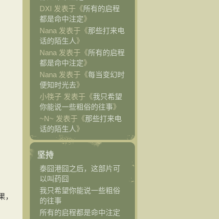
DXI 发表于《
所有的启程
都是命中注定
》
Nana 发表于《
那些打来电
话的陌生人
》
Nana 发表于《
所有的启程
都是命中注定
》
Nana 发表于《
每当变幻时
便知时光去
》
小筷子 发表于《
我只希望
你能说一些粗俗的往事
》
~N~ 发表于《
那些打来电
话的陌生人
》
坚持
泰囧港囧之后，这部片可
以叫药囧
我只希望你能说一些粗俗
果，
的往事
所有的启程都是命中注定