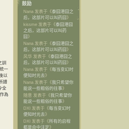
鼓励
Nana 发表于《
泰囧港囧之
后，这部片可以叫药囧
》
kissme 发表于《
泰囧港囧
之后，这部片可以叫药
囧
》
Nana 发表于《
泰囧港囧之
后，这部片可以叫药囧
》
风华 发表于《
泰囧港囧之
后，这部片可以叫药囧
》
之訓
統一
Nana 发表于《
每当变幻时
後以
便知时光去
》
所譜
Nana 发表于《
我只希望你
令全
能说一些粗俗的往事
》
作為
随意 发表于《
我只希望你
能说一些粗俗的往事
》
DXI 发表于《
每当变幻时
便知时光去
》
DXI 发表于《
所有的启程
都是命中注定
》