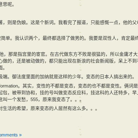
意思呢。
著，则是伪娘。这是个新词。我看完了报道，只能感慨一点，他的父
这个比较简单。我认识两个，最终都选择了做男的。我要是双性人，肯定最
包括他，那是指宫里的宦官。在古代做东方不败是很猛的，所以金庸才
心做的，还是被动做的，都只能出现在新浪的社会新闻版，呆上不到
面。
极端。御法度里面的加纳就是这样的少年。变态的日本人搞出来的。
formation。其实，变性的不都是变态，变态的也不都是变性。俩词
起包，被带到协和，挂的号叫做变态反应科，挂这科的人还特多，早
叫一个发愁，555，原来我变态了。。。
对生活的希望，原来变态的人居然有这么多。。。
omments »