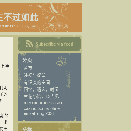
生不过如此
ver be the same again.
分页
义上特
首页
注视与凝望
有温度的空间
明明
回忆，遗忘，时间
样的
兰花小馆，12点见
女
merkur online casino
casino bonus ohne
einzahlung 2021
长期的
十出
要把
分类