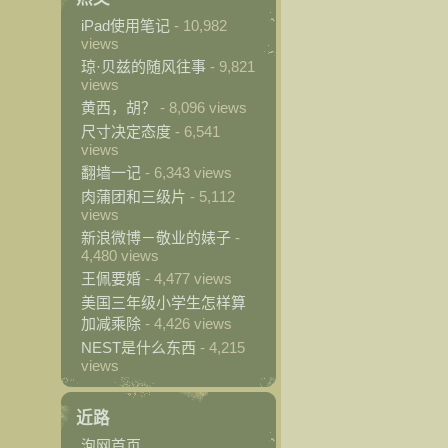
iPad使用笔记
- 10,982
views
琼·贝兹的随风往事
- 9,821
views
黄西，胡？
- 8,096 views
尺寸决定态度
- 6,541
views
翻墙一记
- 6,343 views
肉蒲团和三级片
- 5,112
views
新浪微博－敬业的婊子
-
4,480 views
王佩要婚
- 4,477 views
美国三年级小学生怎样算
加减乘除
- 4,426 views
NEST是什么东西
- 4,215
views
近路
泡网首页