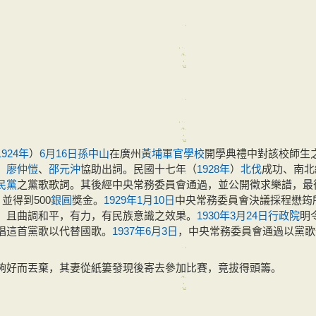
1924年
）
6月16日
孫中山
在廣州
黃埔軍官學校
開學典禮中對該校師生
、
廖仲愷
、
邵元沖
協助出詞。民國十七年（
1928年
）
北伐
成功、南北
民黨
之黨歌歌詞。其後經中央常務委員會通過，並公開徵求樂譜，最
並得到500
銀圓
獎金。
1929年
1月10日
中央常務委員會決議採程懋筠
，且曲調和平，有力，有民族意識之效果。
1930年
3月24日
行政院
明
唱這首黨歌以代替國歌。
1937年
6月3日
，中央常務委員會通過以黨歌
夠好而丟棄，其妻從紙簍發現後寄去參加比賽，竟拔得頭籌。