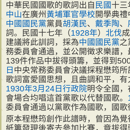
中華民國國歌的歌詞出自
民國
十三
中山
在廣州
黃埔軍官學校
開學典禮
中國國民黨
黨員
胡漢民
、
戴季陶
、
詞。民國十七年（
1928年
）
北伐
成
建議將此訓詞，採為
中國國民黨
之
務委員會通過，並公開徵求樂譜，
139件作品中拔得頭籌，並得到50
日
中央常務委員會決議採程懋筠所
歌詞富愛國思想，且曲調和平，有
1930年
3月24日
行政院
明令全國，
會場合均唱這首黨歌以代替國歌。
委員會通過以黨歌作為國歌，國歌
原本程懋筠創作此譜時，曾因為覺
紙簍發現後寄去參加比賽，竟拔得