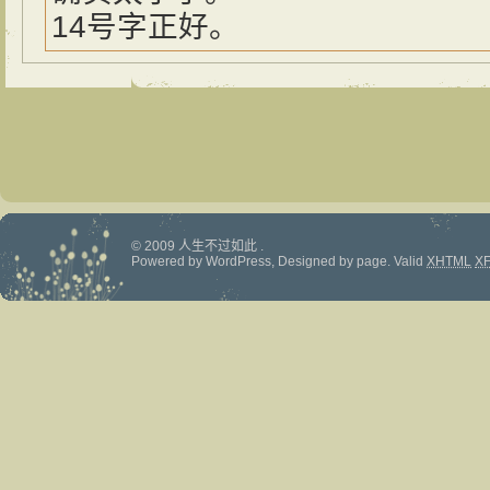
14号字正好。
© 2009 人生不过如此 .
Powered by
WordPress
, Designed by
page
.
Valid
XHTML
X