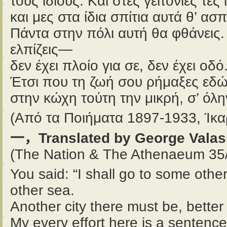
τους ίδιους. Και στες γειτονιές τες
και μες στα ίδια σπίτια αυτά θ’ ασπ
Πάντα στην πόλι αυτή θα φθάνεις.
ελπίζεις—
δεν έχει πλοίο για σε, δεν έχει οδό
Έτσι που τη ζωή σου ρήμαξες εδ
στην κώχη τούτη την μικρή, σ’ όλη
(Από τα Ποιήματα 1897-1933, Ίκα
一，Translated by George Valas
(The Nation & The Athenaeum 35/
You said: “I shall go to some other
other sea.
Another city there must be, better 
My every effort here is a sentenc