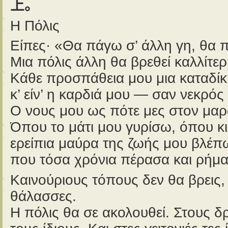
上。
Η Πόλις
Είπες· «Θα πάγω σ’ άλλη γη, θα 
Μια πόλις άλλη θα βρεθεί καλλίτε
Κάθε προσπάθεια μου μια καταδίκη
κ’ είν’ η καρδιά μου — σαν νεκρό
Ο νους μου ως πότε μες στον μαρ
Όπου το μάτι μου γυρίσω, όπου κ
ερείπια μαύρα της ζωής μου βλέπ
που τόσα χρόνια πέρασα και ρήμα
Καινούριους τόπους δεν θα βρεις,
θάλασσες.
Η πόλις θα σε ακολουθεί. Στους 