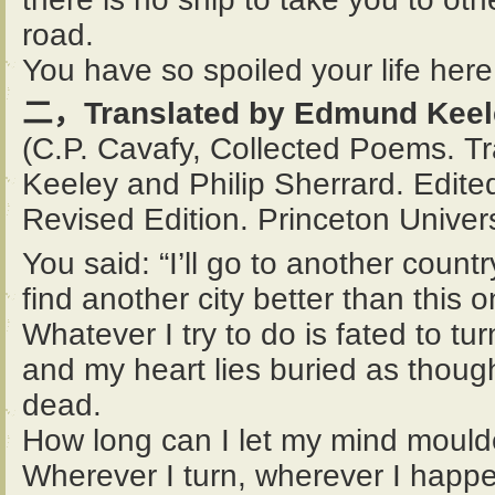
road.
You have so spoiled your life here i
二，Translated by Edmund Keele
(C.P. Cavafy, Collected Poems. 
Keeley and Philip Sherrard. Edite
Revised Edition. Princeton Univer
You said: “I’ll go to another count
find another city better than this o
Whatever I try to do is fated to tu
and my heart lies buried as thoug
dead.
How long can I let my mind moulde
Wherever I turn, wherever I happe