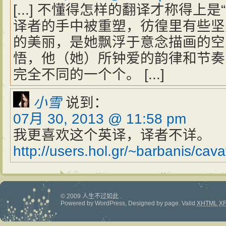
[...] 不懂得怎样的翻译才称得上
译者的手中被重塑，彷徨里有些坚
的美丽，是她飘浮于意念描画的空
悟，他（她）所钟爱的韵律和节奏
完全不同的一个个。 [...]
小雪
说到：
07月 30, 2013 @ 11:58 pm
我更喜欢这个英译，译者不详。
http://users.hol.gr/~barbanis/cavaf
© 2009 人生不过如此 .
Powered by
WordPress
, Designed by
page
.
Valid
XHTML
X